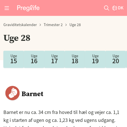
DK
Graviditetskalender
Trimester 2
Uge 28
Uge 28
Uge
Uge
Uge
Uge
Uge
Uge
15
16
17
18
19
20
Barnet
Barnet er nu ca. 34 cm fra hoved til hæl og vejer ca. 1,1
kg i starten af ugen og ca. 1,23 kg ved ugens udgang.