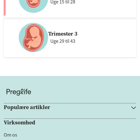
Uge 15 til 28
Trimester 3
Uge 29 til 43
Populære artikler
Virksomhed
Om os