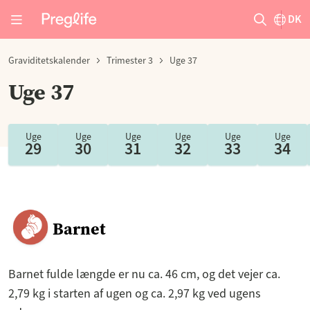
DK
Graviditetskalender
Trimester 3
Uge 37
Uge 37
Uge
Uge
Uge
Uge
Uge
Uge
29
30
31
32
33
34
Barnet
Barnet fulde længde er nu ca. 46 cm, og det vejer ca.
2,79 kg i starten af ugen og ca. 2,97 kg ved ugens