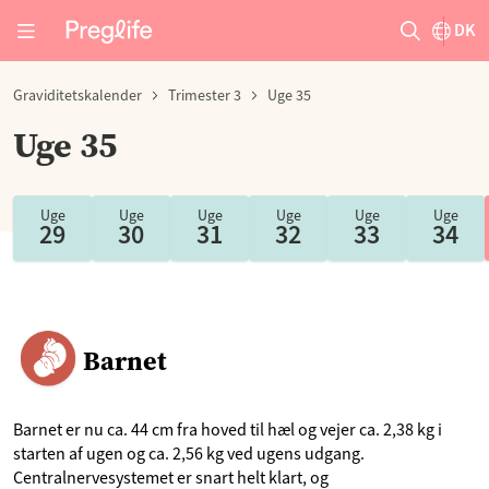
DK
Graviditetskalender
Trimester 3
Uge 35
Uge 35
Uge
Uge
Uge
Uge
Uge
Uge
29
30
31
32
33
34
Barnet
Barnet er nu ca. 44 cm fra hoved til hæl og vejer ca. 2,38 kg i
starten af ugen og ca. 2,56 kg ved ugens udgang.
Centralnervesystemet er snart helt klart, og