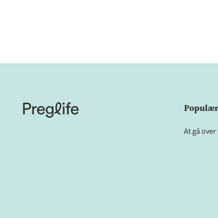
Populære
At gå over 