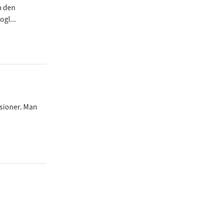
m den
ogl...
nsioner. Man