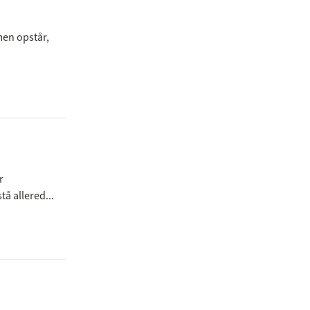
men opstår,
r
å allered...