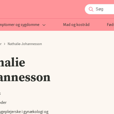
mptomer og sygdomme
Mad og kostråd
Fød
r
Nathalie-Johannesson
halie
annesson
k
oder
ygeplejerske i gynækologi og