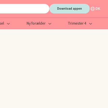
DK
Download appen
sel
Ny forælder
Trimester 4