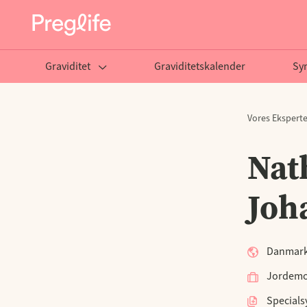
Graviditet
Graviditetskalender
Sy
Vores Eksperte
Nat
Joh
Danmar
Jordem
Specials