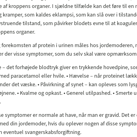
e af kroppens organer. I sjældne tilfælde kan det føre til en 
 kramper, som kaldes eklampsi, som kan slå over i tilstan
ivstruende tilstand, som påvirker blodets evne til at koagul
roppens organer.
 forekomsten af protein i urinen måles hos jordemoderen,
 er der visse symptomer, som du selv skal være opmærksom
 – det forhøjede blodtryk giver en trykkende hovedpine, s
ed paracetamol eller hvile. • Hævelse – når proteinet lækk
nder det væske. • Påvirkning af synet – kan opleves som lysg
 øjnene. • Kvalme og opkast. • Generel utilpashed. • Smerte 
.
sse symptomer er normale at have, når man er gravid. Det er d
 med din jordemoder, hvis du oplever nogen af disse sympto
 eventuel svangerskabsforgiftning.