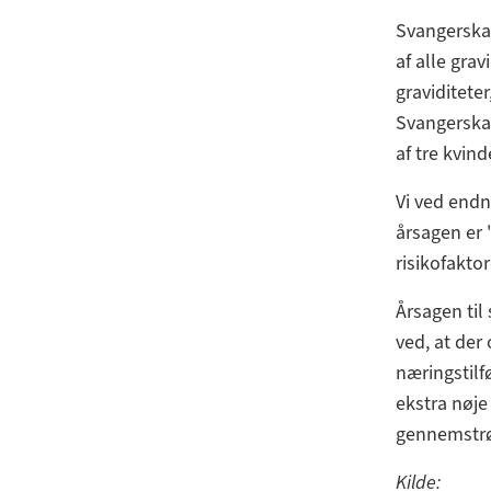
Svangerska
af alle gra
graviditeter
Svangerskab
af tre kvin
Vi ved endn
årsagen er "
risikofaktor
Årsagen til
ved, at der
næringstilf
ekstra nøje
gennemstrø
Kilde: