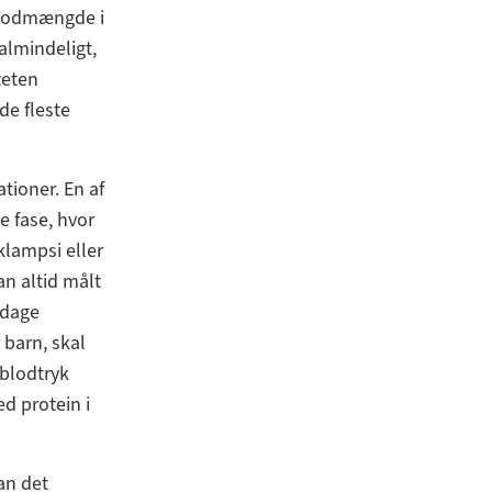
 blodmængde i
almindeligt,
teten
de fleste
tioner. En af
e fase, hvor
klampsi eller
n altid målt
pdage
 barn, skal
 blodtryk
d protein i
an det