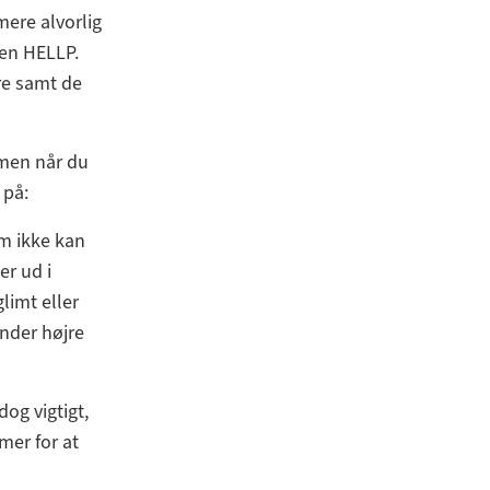
mere alvorlig
den HELLP.
ere samt de
 men når du
 på:
om ikke kan
er ud i
limt eller
under højre
og vigtigt,
mer for at