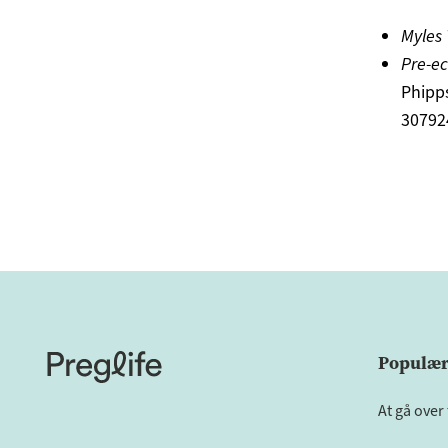
Myles 
Pre-ec
Phipp
30792
Populære
At gå over 