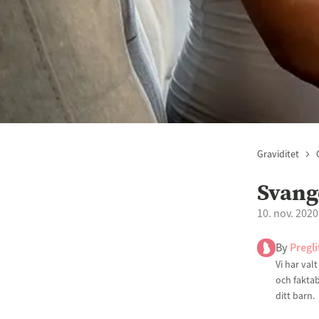
Graviditet
Svang
10. nov. 2020
By
Pregli
Vi har val
och faktab
ditt barn.