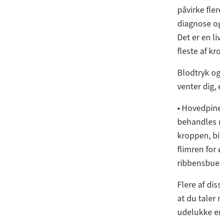
påvirke fler
diagnose og
Det er en l
fleste af k
Blodtryk og
venter dig,
• Hovedpine
behandles m
kroppen, bi
flimren for
ribbensbue
Flere af di
at du taler
udelukke en