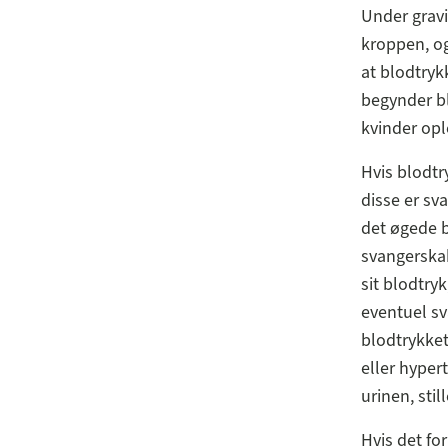
Under gravi
kroppen, og
at blodtrykk
begynder bl
kvinder opl
Hvis blodtr
disse er sv
det øgede b
svangerska
sit blodtry
eventuel sv
blodtrykket
eller hyper
urinen, sti
Hvis det fo