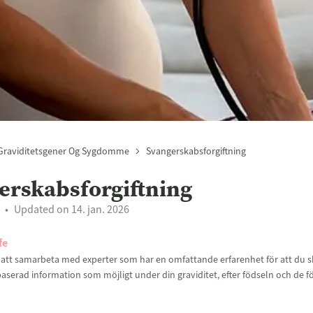
Graviditetsgener Og Sygdomme
Svangerskabsforgiftning
erskabsforgiftning
Updated on 14. jan. 2026
fe
t att samarbeta med experter som har en omfattande erfarenhet för att du sk
aserad information som möjligt under din graviditet, efter födseln och de f