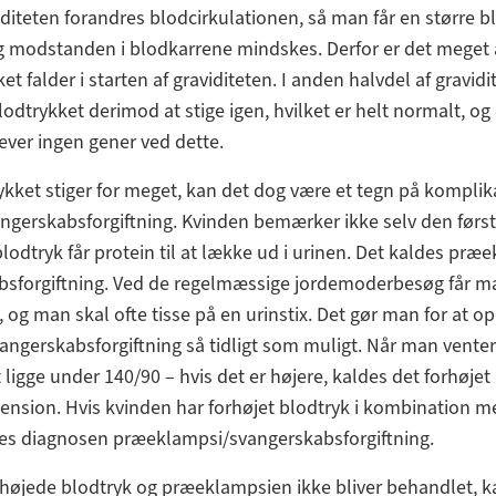
diteten forandres blodcirkulationen, så man får en større
 modstanden i blodkarrene mindskes. Derfor er det meget 
et falder i starten af graviditeten. I anden halvdel af gravidi
odtrykket derimod at stige igen, hvilket er helt normalt, og 
ever ingen gener ved dette.
ykket stiger for meget, kan det dog være et tegn på komplika
angerskabsforgiftning. Kvinden bemærker ikke selv den først
lodtryk får protein til at lække ud i urinen. Det kaldes præe
bsforgiftning. Ved de regelmæssige jordemoderbesøg får ma
k, og man skal ofte tisse på en urinstix. Det gør man for at o
angerskabsforgiftning så tidligt som muligt. Når man venter
 ligge under 140/90 – hvis det er højere, kaldes det forhøjet
tension. Hvis kvinden har forhøjet blodtryk i kombination me
lles diagnosen præeklampsi/svangerskabsforgiftning.
rhøjede blodtryk og præeklampsien ikke bliver behandlet, k