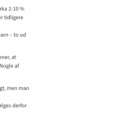
rka 2-10 %
 tidligere
arn – to ud
ner, at
 Nogle af
lagt, men man
ølges derfor