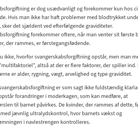
bsforgiftning er dog usædvanligt og forekommer kun hos ci
vide. Hvis man ikke har haft problemer med blodtrykket under
, sker det sjældent ved efterfølgende graviditeter.
sforgiftning forekommer oftere, når man venter sit første b
der, der rammes, er førstegangsfødende.
u ikke, hvorfor svangerskabsforgiftning opstår, men man me
multifaktoriel", altså at der er flere faktorer, der spiller ind.
erne er alder, rygning, vægt, arvelighed og type graviditet.
 svangerskabsforgiftning er som sagt ikke fuldstændig klar
 opstår forandringer i moderkagen, som kan medføre, at
ørslen til barnet påvirkes. De kvinder, der rammes af dette, f
 med jævnlig ultralydskontrol, hvor barnets vækst og
mningen i navlestrengen kontrolleres.