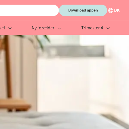
DK
Download appen
sel
Ny forælder
Trimester 4