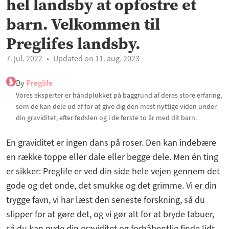
hel landsby at opfostre et
barn. Velkommen til
Preglifes landsby.
7. jul. 2022
Updated on 11. aug. 2023
By
Preglife
Vores eksperter er håndplukket på baggrund af deres store erfaring,
som de kan dele ud af for at give dig den mest nyttige viden under
din graviditet, efter fødslen og i de første to år med dit barn.
En graviditet er ingen dans på roser. Den kan indebære
en række toppe eller dale eller begge dele. Men én ting
er sikker: Preglife er ved din side hele vejen gennem det
gode og det onde, det smukke og det grimme. Vi er din
trygge favn, vi har læst den seneste forskning, så du
slipper for at gøre det, og vi gør alt for at bryde tabuer,
så du kan nyde din graviditet og forhåbentlig finde lidt