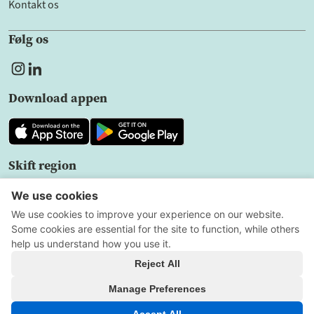
Kontakt os
Følg os
Download appen
Skift region
DK
Fortrolighedspolitik
Brugeraftale
Cookieindstillinger
Alle rettigheder forbeholdt
Copyright © 2026