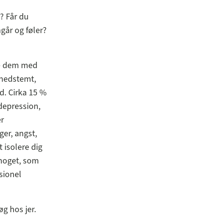
e? Får du
år og føler?
le dem med
 nedstemt,
d. Cirka 15 %
depression,
er
er, angst,
 isolere dig
 noget, som
sionel
g hos jer.