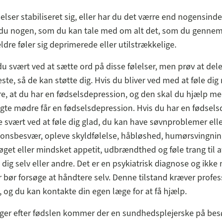
lelser stabiliseret sig, eller har du det værre end nogensind
 du nogen, som du kan tale med om alt det, som du gennemg
dre føler sig deprimerede eller utilstrækkelige.
u svært ved at sætte ord på disse følelser, men prøv at de
te, så de kan støtte dig. Hvis du bliver ved med at føle dig
e, at du har en fødselsdepression, og den skal du hjælp me
agte mødre får en fødselsdepression. Hvis du har en fødsels
 svært ved at føle dig glad, du kan have søvnproblemer ell
onsbesvær, opleve skyldfølelse, håbløshed, humørsvingning
 øget eller mindsket appetit, udbrændthed og føle trang til at
 dig selv eller andre. Det er en psykiatrisk diagnose og ikke
r bør forsøge at håndtere selv. Denne tilstand kræver profes
 og du kan kontakte din egen læge for at få hjælp.
ger efter fødslen kommer der en sundhedsplejerske på besø