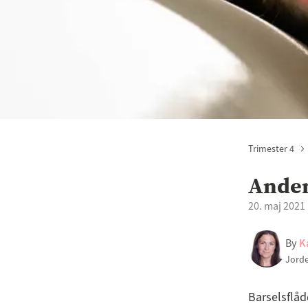
Trimester 4
Anden
20. maj 2021
By
K
Jord
Barselsflåd