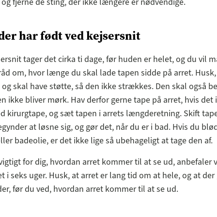
 og fjerne de sting, der ikke længere er nødvendige.
 der har født ved kejsersnit
sersnit tager det cirka ti dage, før huden er helet, og du vil
 råd om, hvor længe du skal lade tapen sidde på arret. Husk,
 og skal have støtte, så den ikke strækkes. Den skal også 
en ikke bliver mørk. Hav derfor gerne tape på arret, hvis det 
d kirurgtape, og sæt tapen i arrets længderetning. Skift tape
gynder at løsne sig, og gør det, når du er i bad. Hvis du bl
ler badeolie, er det ikke lige så ubehageligt at tage den af.
vigtigt for dig, hvordan arret kommer til at se ud, anbefaler v
t i seks uger. Husk, at arret er lang tid om at hele, og at der 
r, før du ved, hvordan arret kommer til at se ud.