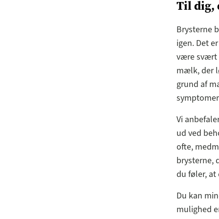
Til dig
Brysterne b
igen. Det 
være svært 
mælk, der l
grund af mæ
symptomer 
Vi anbefaler
ud ved beho
ofte, medm
brysterne, 
du føler, a
Du kan min
mulighed er