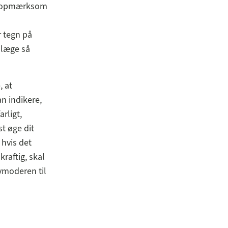
og opmærksom
r tegn på
 læge så
, at
an indikere,
rligt,
st øge dit
 hvis det
raftig, skal
vmoderen til