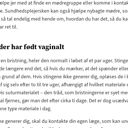
ælpe jer med at finde en mødregruppe eller komme i konta
re. Sundhedsplejersken kan også hjælpe nybagte mødre, som
så tal endelig med hende om, hvordan du har det, så du ka
r ret til.
 der har født vaginalt
en bristning, heler den normalt i løbet af et par uger. Stinge
e længere end det, så hvis du mærker, at det spænder eller 
 grund af dem. Hvis stingene ikke generer dig, opløses de i
f sig selv efter to til tre uger, afhængigt af hvilket materiale 
is suturmaterialet – den tråd, som bristningerne er syet me
al fjernes, gør man det efter cirka ti dage. Det er dog usædva
ne type materiale i dag.
ne generer dig, skal du kontakte din egen læge, som kan u