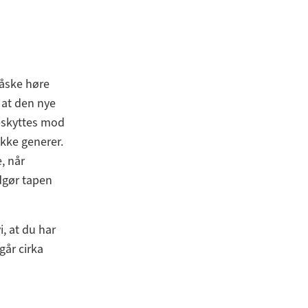
 måske høre
 at den nye
beskyttes mod
ikke generer.
, når
ødgør tapen
i, at du har
går cirka