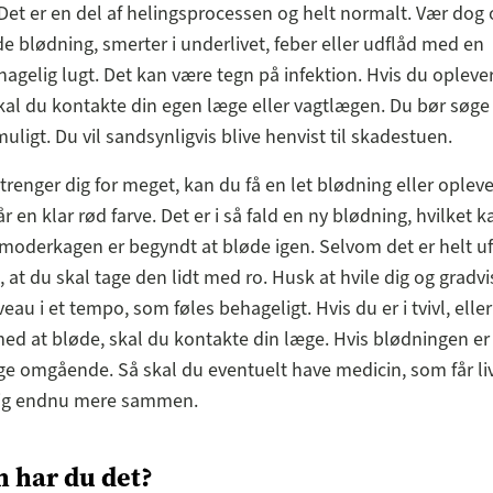
 Det er en del af helingsprocessen og helt normalt. Vær d
de blødning, smerter i underlivet, feber eller udflåd med en
hagelig lugt. Det kan være tegn på infektion. Hvis du opleve
skal du kontakte din egen læge eller vagtlægen. Du bør søge
uligt. Du vil sandsynligvis blive henvist til skadestuen.
trenger dig for meget, kan du få en let blødning eller opleve
r en klar rød farve. Det er i så fald en ny blødning, hvilket k
a moderkagen er begyndt at bløde igen. Selvom det er helt ufa
 at du skal tage den lidt med ro. Husk at hvile dig og gradvi
veau i et tempo, som føles behageligt. Hvis du er i tvivl, eller
med at bløde, skal du kontakte din læge. Hvis blødningen er k
e omgående. Så skal du eventuelt have medicin, som får li
sig endnu mere sammen.
 har du det?