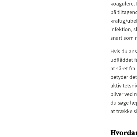
koagulere.
på tiltagen
kraftig/ube
infektion, 
snart som m
Hvis du ans
udflåddet få
at såret fr
betyder det,
aktivitetsni
bliver ved 
du søge læg
at trække 
Hvordan