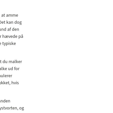
il at amme
Det kan dog
rund af den
er hævede på
 typiske
 at du malker
lke ud for
ulerer
kket, hvis
anden
ystvorten, og