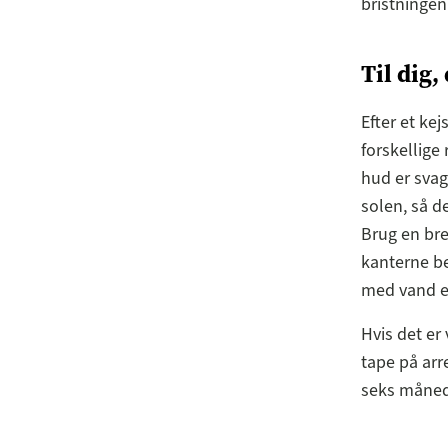
bristningen
Til dig,
Efter et kej
forskellige
hud er svag
solen, så d
Brug en bre
kanterne be
med vand el
Hvis det er 
tape på arre
seks månede