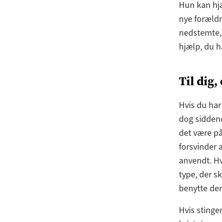
Hun kan hj
nye foræld
nedstemte, 
hjælp, du ha
Til dig,
Hvis du har 
dog siddend
det være på
forsvinder a
anvendt. Hv
type, der sk
benytte den
Hvis stinge