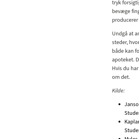
tryk forsig
bevæge fing
producerer
Undgå at am
steder, hvo
både kan f
apoteket. D
Hvis du ha
om det.
Kilde:
Janson
Studen
Kaplan
Studen