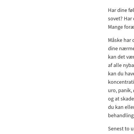
Har dine fø
sovet? Har
Mange foræl
Måske har d
dine nærmes
kan det vær
af alle nyb
kan du have
koncentrati
uro, panik,
og at skade
du kan elle
behandling,
Senest to u