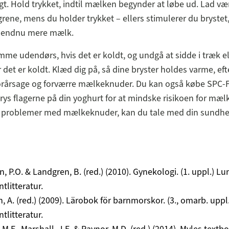
tigt. Hold trykket, indtil mælken begynder at løbe ud. Lad v
rene, mens du holder trykket – ellers stimulerer du brystet,
 endnu mere mælk.
me udendørs, hvis det er koldt, og undgå at sidde i træk el
r det er koldt. Klæd dig på, så dine bryster holdes varme, e
orårsage og forværre mælkeknuder. Du kan også købe SPC-F
rys flagerne på din yoghurt for at mindske risikoen for mæl
r problemer med mælkeknuder, kan du tale med din sundhe
, P.O. & Landgren, B. (red.) (2010). Gynekologi. (1. uppl.) Lu
tlitteratur.
, A. (red.) (2009). Lärobok för barnmorskor. (3., omarb. uppl
tlitteratur.