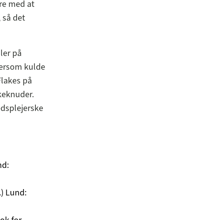
ære med at
 så det
ler på
ftersom kulde
lakes på
keknuder.
dsplejerske
nd:
.) Lund: