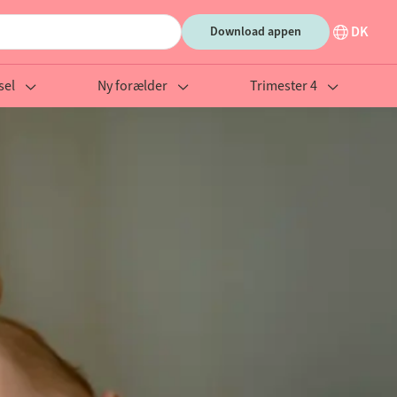
DK
Download appen
sel
Ny forælder
Trimester 4