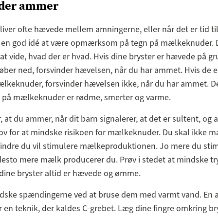
, der ammer
liver ofte hævede mellem amningerne, eller når det er tid t
er en god idé at være opmærksom på tegn på mælkeknuder. 
at vide, hvad der er hvad. Hvis dine bryster er hævede på g
øber ned, forsvinder hævelsen, når du har ammet. Hvis de 
lkeknuder, forsvinder hævelsen ikke, når du har ammet. De
på mælkeknuder er rødme, smerter og varme.
, at du ammer, når dit barn signalerer, at det er sultent, og
v for at mindske risikoen for mælkeknuder. Du skal ikke ma
indre du vil stimulere mælkeproduktionen. Jo mere du stim
desto mere mælk producerer du. Prøv i stedet at mindske try
t dine bryster altid er hævede og ømme.
dske spændingerne ved at bruse dem med varmt vand. En 
 en teknik, der kaldes C-grebet. Læg dine fingre omkring br