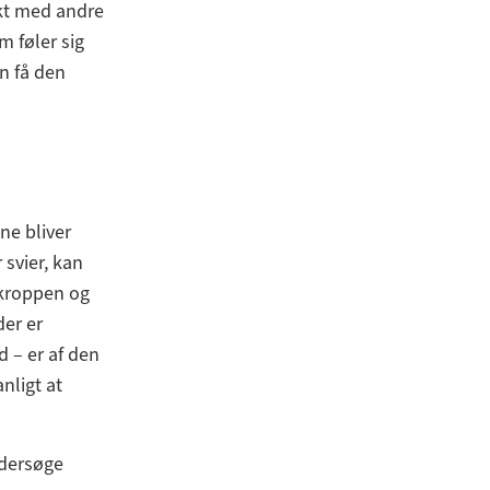
kt med andre
 føler sig
n få den
ne bliver
svier, kan
 kroppen og
der er
d – er af den
nligt at
ndersøge